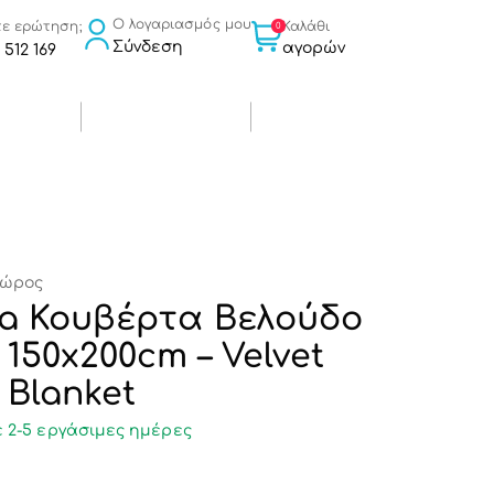
Ο λογαριασμός μου
Καλάθι
τε ερώτηση;
0
Σύνδεση
αγορών
 512 169
χώρος
ela Κουβέρτα Βελούδο
 150x200cm – Velvet
 Blanket
 2-5 εργάσιμες ημέρες