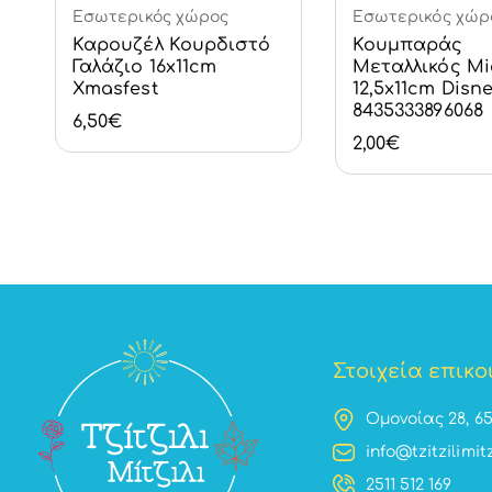
Εσωτερικός χώρος
Εσωτερικός χώρ
Καλάθι
Καλάθι
Καρουζέλ Κουρδιστό
Κουμπαράς
Γαλάζιο 16x11cm
Μεταλλικός Mi
Xmasfest
12,5x11cm Disn
8435333896068
6,50
€
2,00
€
Στοιχεία επικο
Ομονοίας 28, 6
info@tzitzilimitz
2511 512 169