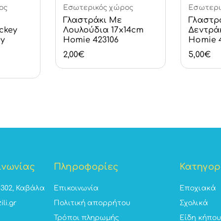
ος
Εσωτερικός χώρος
Εσωτερι
Καλάθι
Γλαστράκι Με
Γλαστρ
ckey
Λουλούδια 17x14cm
Δεντρά
ey
Homie 423106
Homie 
2,00
€
5,00
€
ινωνίας
Πληροφορίες
Κατηγορ
5302, Καβάλα
Επικοινωνία
Εποχιακά
ili.gr
Πολιτική απορρήτου
Σχολικά
Τρόποι πληρωμής
Είδη κήπου