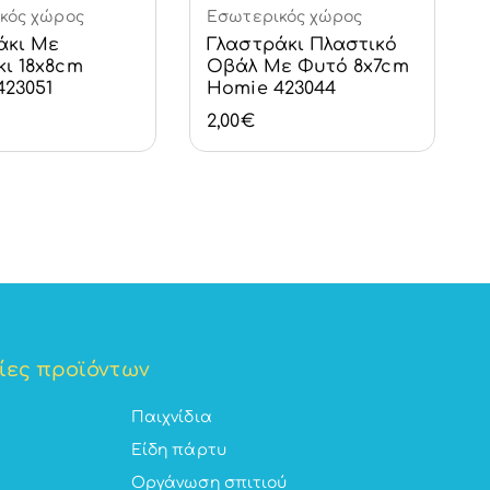
κός χώρος
Εσωτερικός χώρος
Καλάθι
Καλάθι
άκι Με
Γλαστράκι Πλαστικό
κι 18x8cm
Οβάλ Με Φυτό 8x7cm
423051
Homie 423044
2,00
€
ίες προϊόντων
Παιχνίδια
Είδη πάρτυ
Οργάνωση σπιτιού