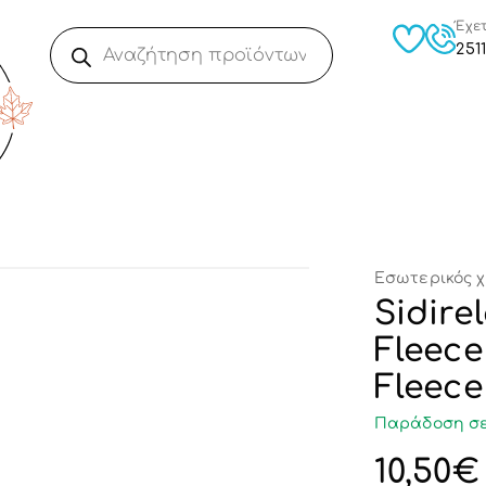
Έχε
2511
Εσωτερικός 
Sidir
Fleece
Fleece
Παράδοση σε
10,50
€