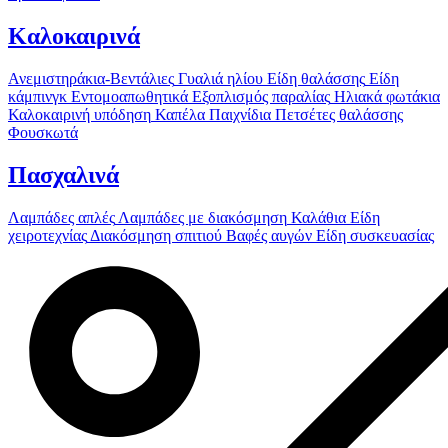
Καλοκαιρινά
Ανεμιστηράκια-Βεντάλιες
Γυαλιά ηλίου
Είδη θαλάσσης
Είδη
κάμπινγκ
Εντομοαπωθητικά
Εξοπλισμός παραλίας
Ηλιακά φωτάκια
Καλοκαιρινή υπόδηση
Καπέλα
Παιχνίδια
Πετσέτες θαλάσσης
Φουσκωτά
Πασχαλινά
Λαμπάδες απλές
Λαμπάδες με διακόσμηση
Καλάθια
Είδη
χειροτεχνίας
Διακόσμηση σπιτιού
Βαφές αυγών
Είδη συσκευασίας