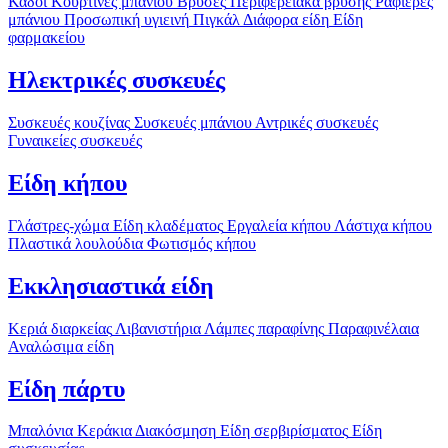
Κάδοι
Κουρτίνες μπάνιου
Βρύσες
Περιφερειακά βρύσης
Ραφιέρες
μπάνιου
Προσωπική υγιεινή
Πιγκάλ
Διάφορα είδη
Είδη
φαρμακείου
Ηλεκτρικές συσκευές
Συσκευές κουζίνας
Συσκευές μπάνιου
Αντρικές συσκευές
Γυναικείες συσκευές
Είδη κήπου
Γλάστρες-χώμα
Είδη κλαδέματος
Εργαλεία κήπου
Λάστιχα κήπου
Πλαστικά λουλούδια
Φωτισμός κήπου
Εκκλησιαστικά είδη
Κεριά διαρκείας
Λιβανιστήρια
Λάμπες παραφίνης
Παραφινέλαια
Αναλώσιμα είδη
Είδη πάρτυ
Μπαλόνια
Κεράκια
Διακόσμηση
Είδη σερβιρίσματος
Είδη