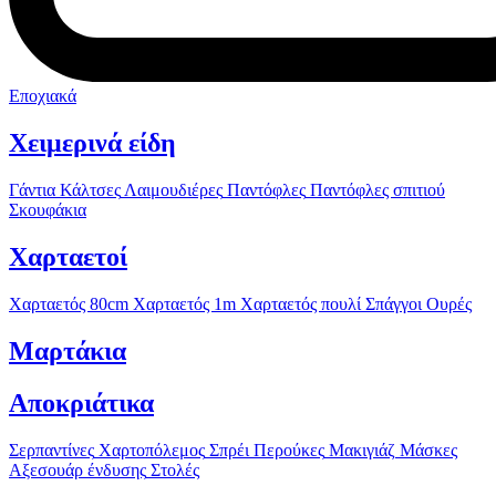
Εποχιακά
Χειμερινά είδη
Γάντια
Κάλτσες
Λαιμουδιέρες
Παντόφλες
Παντόφλες σπιτιού
Σκουφάκια
Χαρταετοί
Χαρταετός 80cm
Χαρταετός 1m
Χαρταετός πουλί
Σπάγγοι
Ουρές
Μαρτάκια
Αποκριάτικα
Σερπαντίνες
Χαρτοπόλεμος
Σπρέι
Περούκες
Μακιγιάζ
Μάσκες
Αξεσουάρ ένδυσης
Στολές