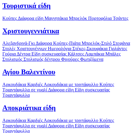
Τουριστικά είδη
Κούπες
Διάφορα είδη
Μαγνητάκια
Μπρελόκ
Πορτοφόλια
Τσάντες
Χριστουγεννιάτικα
Αλεξανδρινά-Γκι
Διάφορα
Κούπες-Πιάτα
Μπρελόκ-Στιλό
Στεφάνια
Στολές Χριστουγέννων
Ημερολόγια
Στέκες-Σκουφάκια
Γιρλάντες
Γούρια
Δέντρα
Είδη συσκευασίας
Κάλτσες
Λαμπάκια
Μπάλες
Στολισμός
Στολισμός δέντρου
Φιγούρες
Φωτιζόμενα
Αγίου Βαλεντίνου
Αρκουδάκια
Καρδιές
Αρκουδάκια με τριντάφυλλο
Κούπες
Τριαντάφυλλα σε γυαλί
Διάφορα είδη
Είδη συσκευασίας
Τριαντάφυλλα
Αποκριάτικα είδη
Αρκουδάκια
Καρδιές
Αρκουδάκια με τριντάφυλλο
Κούπες
Τριαντάφυλλα σε γυαλί
Διάφορα είδη
Είδη συσκευασίας
Τριαντάφυλλα