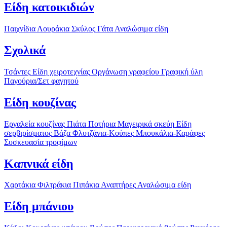
Είδη κατοικιδιών
Παιχνίδια
Λουράκια
Σκύλος
Γάτα
Αναλώσιμα είδη
Σχολικά
Τσάντες
Είδη χειροτεχνίας
Οργάνωση γραφείου
Γραφική ύλη
Παγούρια/Σετ φαγητού
Είδη κουζίνας
Εργαλεία κουζίνας
Πιάτα
Ποτήρια
Μαγειρικά σκεύη
Είδη
σερβιρίσματος
Βάζα
Φλυτζάνια-Κούπες
Μπουκάλια-Καράφες
Συσκευασία τροφίμων
Καπνικά είδη
Χαρτάκια
Φιλτράκια
Πιπάκια
Αναπτήρες
Αναλώσιμα είδη
Είδη μπάνιου